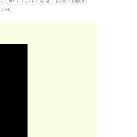
ン
無料
ショート
省力化
具体策
業務の質
ズ抽出