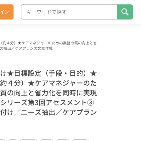
イン
（約４分）★ケアマネジャーのための業務の質の向上と省
ーズ抽出／ケアプランの文章作成
け★目標設定（手段・目的）★
約４分）★ケアマネジャーのた
質の向上と省力化を同時に実現
シリーズ第3回アセスメント③
付け／ニーズ抽出／ケアプラン