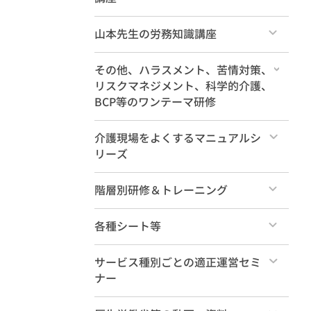
すべて
山本先生の労務知識講座
すべて
その他、ハラスメント、苦情対策、
リスクマネジメント、科学的介護、
BCP等のワンテーマ研修
すべて
介護現場をよくするマニュアルシ
リーズ
すべて
階層別研修＆トレーニング
すべて
各種シート等
法定研修
すべて
サービス種別ごとの適正運営セミ
ナー
管理職養成
セレクトパック
すべて