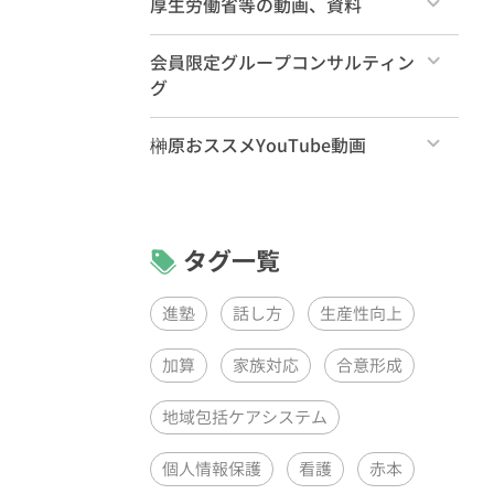
厚生労働省等の動画、資料
すべて
会員限定グループコンサルティン
グ
すべて
榊原おススメYouTube動画
リーダーズ・プログラムPDCAグル
すべて
ープコンサルティング（月1回）
リーダーズ・プログラムグループコ
ンサルティング（月1回）
タグ一覧
ケアラーズ・クラブQAセッション
（月1回）
進塾
話し方
生産性向上
加算
家族対応
合意形成
地域包括ケアシステム
個人情報保護
看護
赤本