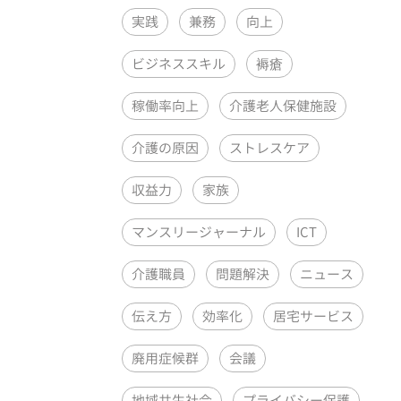
実践
兼務
向上
ビジネススキル
褥瘡
稼働率向上
介護老人保健施設
介護の原因
ストレスケア
収益力
家族
マンスリージャーナル
ICT
介護職員
問題解決
ニュース
伝え方
効率化
居宅サービス
廃用症候群
会議
地域共生社会
プライバシー保護