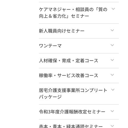
新人研修（各論編4時間）
すべて
ケアマネジャー・相談員の「質の
向上＆省力化」セミナー
特典動画
すべて
新人職員向けセミナー
すべて
ワンテーマ
すべて
人材確保・育成・定着コース
すべて
稼働率・サービス改善コース
すべて
居宅介護支援事業所コンプリート
パッケージ
すべて
令和3年度介護報酬改定セミナー
すべて
赤本・青本・緑本通読セミナー