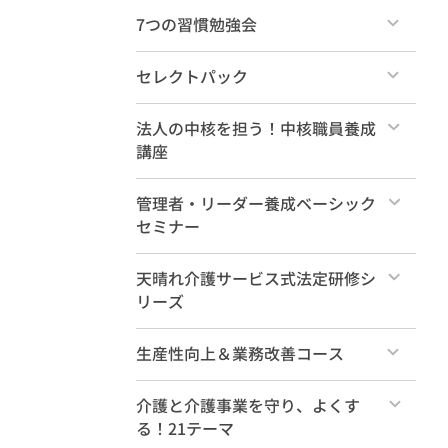
け）
すべて
7つの習慣勉強会
ショート動画（1分～10分）
すべて
毎月のセミナー・ダイジェスト
セレクトパック
各種無料教材
すべて
法人の中核を担う！中核職員養成
講座
天晴れ介護サービスを知るセミナー
10選！
社内大学カリキュラム案
すべて
管理者・リーダー養成ベーシック
セミナー
本講座
すべて
天晴れ介護サービス式法定研修シ
事前学習動画（必須）
リーズ
管理職養成ベーシック 年間受講
事前学習動画（参考）
すべて
生産性向上＆業務改善コース
特典動画
法定研修（35コマ計18時間）
すべて
介護と介護事業を守り、よくす
る！21テーマ
新人研修（基礎編2時間）