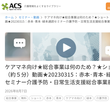
介護現場をよくするライブラリー
ロ
ホーム
セミナー・動画
ケアマネ向け★総合事業は何のため？★ショート
画★20230315：赤本･青本･緑本通読セミナー介護予防・日常生活支援総合事
ケアマネ向け★総合事業は何のため？★シ
（約５分）動画★20230315：赤本･青本･
セミナー介護予防・日常生活支援総合事業
2026年8月7日
総合事業
無料
ショート
赤本
青本
ケアマネ向け
緑本
介護予防