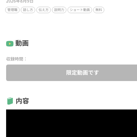
2026年8月9日
管理職
話し方
伝え方
説明力
ショート動画
無料
動画
収録時間：
限定動画です
内容