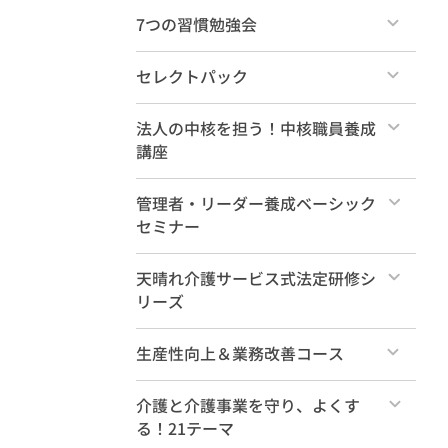
け）
すべて
7つの習慣勉強会
ショート動画（1分～10分）
すべて
毎月のセミナー・ダイジェスト
セレクトパック
各種無料教材
すべて
法人の中核を担う！中核職員養成
講座
天晴れ介護サービスを知るセミナー
10選！
社内大学カリキュラム案
すべて
管理者・リーダー養成ベーシック
セミナー
本講座
すべて
天晴れ介護サービス式法定研修シ
事前学習動画（必須）
リーズ
管理職養成ベーシック 年間受講
事前学習動画（参考）
すべて
生産性向上＆業務改善コース
特典動画
法定研修（35コマ計18時間）
すべて
介護と介護事業を守り、よくす
る！21テーマ
新人研修（基礎編2時間）