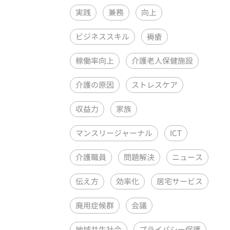
実践
兼務
向上
ビジネススキル
褥瘡
稼働率向上
介護老人保健施設
介護の原因
ストレスケア
収益力
家族
マンスリージャーナル
ICT
介護職員
問題解決
ニュース
伝え方
効率化
居宅サービス
廃用症候群
会議
地域共生社会
プライバシー保護