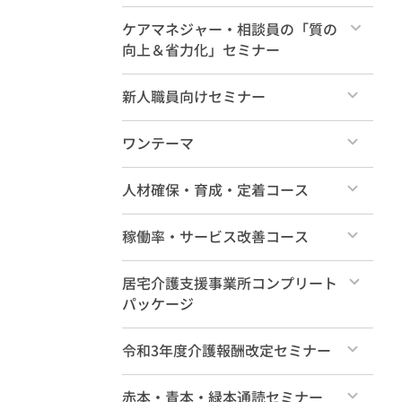
新人研修（各論編4時間）
すべて
ケアマネジャー・相談員の「質の
向上＆省力化」セミナー
特典動画
すべて
新人職員向けセミナー
すべて
ワンテーマ
すべて
人材確保・育成・定着コース
すべて
稼働率・サービス改善コース
すべて
居宅介護支援事業所コンプリート
パッケージ
すべて
令和3年度介護報酬改定セミナー
すべて
赤本・青本・緑本通読セミナー