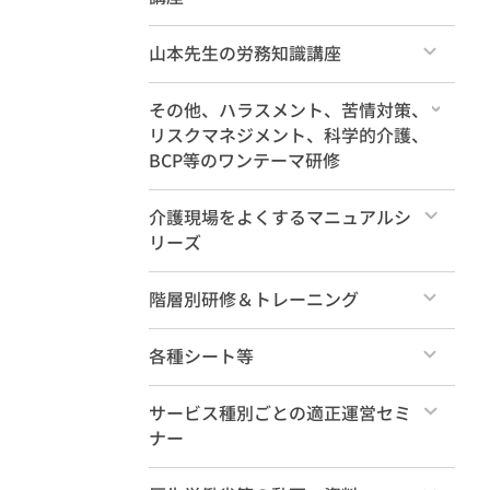
すべて
山本先生の労務知識講座
すべて
その他、ハラスメント、苦情対策、
リスクマネジメント、科学的介護、
BCP等のワンテーマ研修
すべて
介護現場をよくするマニュアルシ
リーズ
すべて
階層別研修＆トレーニング
すべて
各種シート等
法定研修
すべて
サービス種別ごとの適正運営セミ
ナー
管理職養成
セレクトパック
すべて