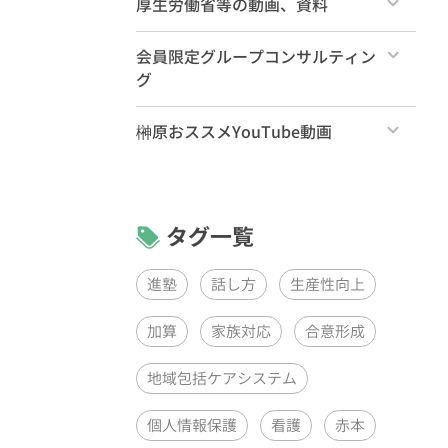
厚生労働省等の動画、資料
すべて
会員限定グループコンサルティン
グ
すべて
榊原おススメYouTube動画
リーダーズ・プログラムPDCAグル
すべて
ープコンサルティング（月1回）
リーダーズ・プログラムグループコ
ンサルティング（月1回）
タグ一覧
ケアラーズ・クラブQAセッション
（月1回）
進塾
話し方
生産性向上
加算
家族対応
合意形成
地域包括ケアシステム
個人情報保護
看護
赤本