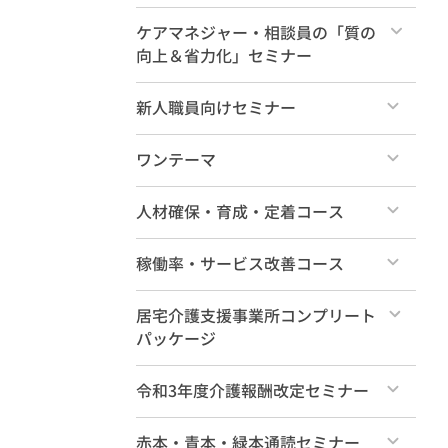
新人研修（各論編4時間）
すべて
ケアマネジャー・相談員の「質の
向上＆省力化」セミナー
特典動画
すべて
新人職員向けセミナー
すべて
ワンテーマ
すべて
人材確保・育成・定着コース
すべて
稼働率・サービス改善コース
すべて
居宅介護支援事業所コンプリート
パッケージ
すべて
令和3年度介護報酬改定セミナー
すべて
赤本・青本・緑本通読セミナー