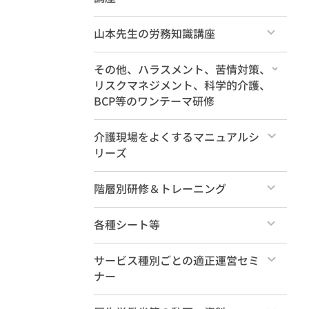
すべて
山本先生の労務知識講座
すべて
その他、ハラスメント、苦情対策、
リスクマネジメント、科学的介護、
BCP等のワンテーマ研修
すべて
介護現場をよくするマニュアルシ
リーズ
すべて
階層別研修＆トレーニング
すべて
各種シート等
法定研修
すべて
サービス種別ごとの適正運営セミ
ナー
管理職養成
セレクトパック
すべて