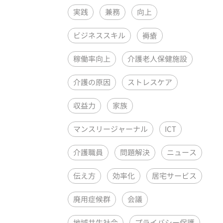
実践
兼務
向上
ビジネススキル
褥瘡
稼働率向上
介護老人保健施設
介護の原因
ストレスケア
収益力
家族
マンスリージャーナル
ICT
介護職員
問題解決
ニュース
伝え方
効率化
居宅サービス
廃用症候群
会議
地域共生社会
プライバシー保護