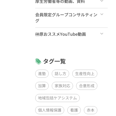
厚生労働省等の動画、資料
すべて
会員限定グループコンサルティン
グ
すべて
榊原おススメYouTube動画
リーダーズ・プログラムPDCAグル
すべて
ープコンサルティング（月1回）
リーダーズ・プログラムグループコ
ンサルティング（月1回）
タグ一覧
ケアラーズ・クラブQAセッション
（月1回）
進塾
話し方
生産性向上
加算
家族対応
合意形成
地域包括ケアシステム
個人情報保護
看護
赤本