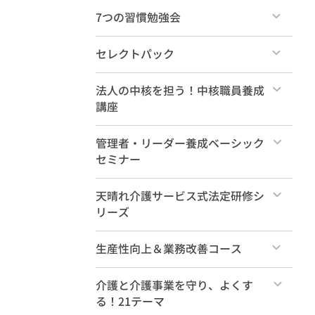
け）
すべて
7つの習慣勉強会
ショート動画（1分～10分）
すべて
毎月のセミナー・ダイジェスト
セレクトパック
各種無料教材
すべて
法人の中核を担う！中核職員養成
講座
天晴れ介護サービスを知るセミナー
10選！
社内大学カリキュラム案
すべて
管理者・リーダー養成ベーシック
セミナー
本講座
すべて
天晴れ介護サービス式法定研修シ
事前学習動画（必須）
リーズ
管理職養成ベーシック 年間受講
事前学習動画（参考）
すべて
生産性向上＆業務改善コース
特典動画
法定研修（35コマ計18時間）
すべて
介護と介護事業を守り、よくす
る！21テーマ
新人研修（基礎編2時間）