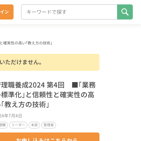
イン
性と確実性の高い｢教え方の技術｣
いただけません。
理職養成2024 第4回 ■｢業務
の標準化｣と信頼性と確実性の高
い｢教え方の技術｣
024年7月4日
理職
リーダー
本部
管理者
お申し込みはこちらから