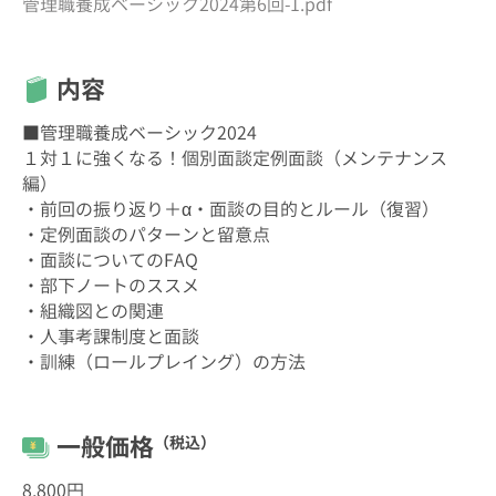
管理職養成ベーシック2024第6回-1.pdf
内容
■管理職養成ベーシック2024
１対１に強くなる！個別面談定例面談（メンテナンス
編）
・前回の振り返り＋α・面談の目的とルール（復習）
・定例面談のパターンと留意点
・面談についてのFAQ
・部下ノートのススメ
・組織図との関連
・人事考課制度と面談
・訓練（ロールプレイング）の方法
一般価格
（税込）
8,800円