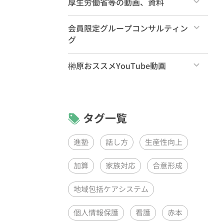
厚生労働省等の動画、資料
すべて
会員限定グループコンサルティン
グ
すべて
榊原おススメYouTube動画
リーダーズ・プログラムPDCAグル
すべて
ープコンサルティング（月1回）
リーダーズ・プログラムグループコ
ンサルティング（月1回）
タグ一覧
ケアラーズ・クラブQAセッション
（月1回）
進塾
話し方
生産性向上
加算
家族対応
合意形成
地域包括ケアシステム
個人情報保護
看護
赤本