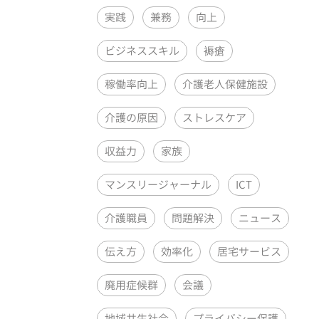
実践
兼務
向上
ビジネススキル
褥瘡
稼働率向上
介護老人保健施設
介護の原因
ストレスケア
収益力
家族
マンスリージャーナル
ICT
介護職員
問題解決
ニュース
伝え方
効率化
居宅サービス
廃用症候群
会議
地域共生社会
プライバシー保護