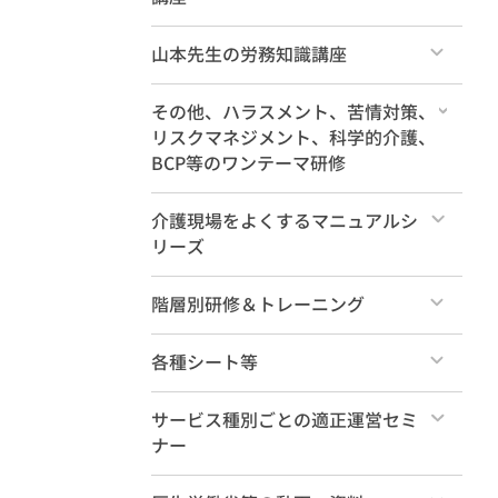
すべて
山本先生の労務知識講座
すべて
その他、ハラスメント、苦情対策、
リスクマネジメント、科学的介護、
BCP等のワンテーマ研修
すべて
介護現場をよくするマニュアルシ
リーズ
すべて
階層別研修＆トレーニング
すべて
各種シート等
法定研修
すべて
サービス種別ごとの適正運営セミ
ナー
管理職養成
セレクトパック
すべて