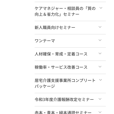
新人研修（各論編4時間）
すべて
ケアマネジャー・相談員の「質の
向上＆省力化」セミナー
特典動画
すべて
新人職員向けセミナー
すべて
ワンテーマ
すべて
人材確保・育成・定着コース
すべて
稼働率・サービス改善コース
すべて
居宅介護支援事業所コンプリート
パッケージ
すべて
令和3年度介護報酬改定セミナー
すべて
赤本・青本・緑本通読セミナー