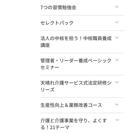
け）
すべて
7つの習慣勉強会
ショート動画（1分～10分）
すべて
毎月のセミナー・ダイジェスト
セレクトパック
各種無料教材
すべて
法人の中核を担う！中核職員養成
講座
天晴れ介護サービスを知るセミナー
10選！
社内大学カリキュラム案
すべて
管理者・リーダー養成ベーシック
セミナー
本講座
すべて
天晴れ介護サービス式法定研修シ
事前学習動画（必須）
リーズ
管理職養成ベーシック 年間受講
事前学習動画（参考）
すべて
生産性向上＆業務改善コース
特典動画
法定研修（35コマ計18時間）
すべて
介護と介護事業を守り、よくす
る！21テーマ
新人研修（基礎編2時間）