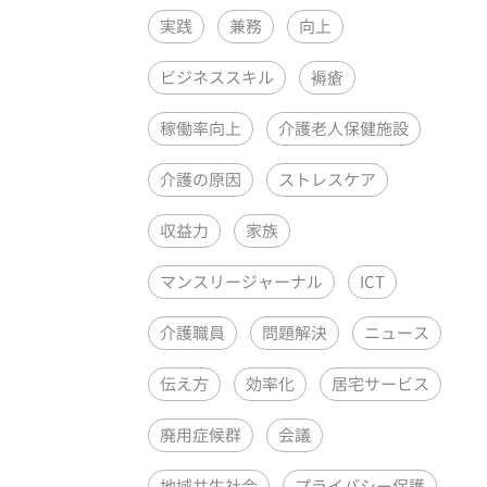
実践
兼務
向上
ビジネススキル
褥瘡
稼働率向上
介護老人保健施設
介護の原因
ストレスケア
収益力
家族
マンスリージャーナル
ICT
介護職員
問題解決
ニュース
伝え方
効率化
居宅サービス
廃用症候群
会議
地域共生社会
プライバシー保護