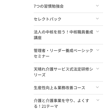
け）
すべて
7つの習慣勉強会
ショート動画（1分～10分）
すべて
毎月のセミナー・ダイジェスト
セレクトパック
各種無料教材
すべて
法人の中核を担う！中核職員養成
講座
天晴れ介護サービスを知るセミナー
10選！
社内大学カリキュラム案
すべて
管理者・リーダー養成ベーシック
セミナー
本講座
すべて
天晴れ介護サービス式法定研修シ
事前学習動画（必須）
リーズ
管理職養成ベーシック 年間受講
事前学習動画（参考）
すべて
生産性向上＆業務改善コース
特典動画
法定研修（35コマ計18時間）
すべて
介護と介護事業を守り、よくす
る！21テーマ
新人研修（基礎編2時間）