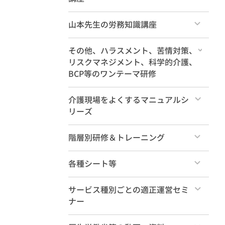
すべて
山本先生の労務知識講座
すべて
その他、ハラスメント、苦情対策、
リスクマネジメント、科学的介護、
BCP等のワンテーマ研修
すべて
介護現場をよくするマニュアルシ
リーズ
すべて
階層別研修＆トレーニング
すべて
各種シート等
法定研修
すべて
サービス種別ごとの適正運営セミ
ナー
管理職養成
セレクトパック
すべて