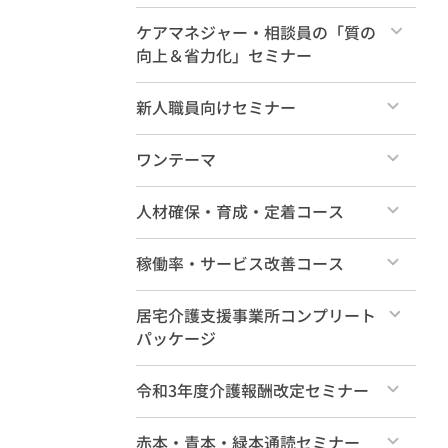
新人研修（各論編4時間）
すべて
ケアマネジャー・相談員の「質の
向上＆省力化」セミナー
特典動画
すべて
新人職員向けセミナー
すべて
ワンテーマ
すべて
人材確保・育成・定着コース
すべて
稼働率・サービス改善コース
すべて
居宅介護支援事業所コンプリート
パッケージ
すべて
令和3年度介護報酬改定セミナー
すべて
赤本・青本・緑本通読セミナー