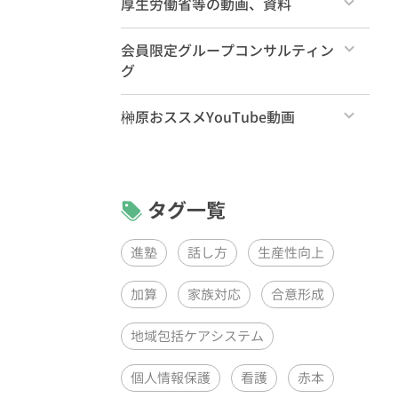
厚生労働省等の動画、資料
すべて
会員限定グループコンサルティン
グ
すべて
榊原おススメYouTube動画
リーダーズ・プログラムPDCAグル
すべて
ープコンサルティング（月1回）
リーダーズ・プログラムグループコ
ンサルティング（月1回）
タグ一覧
ケアラーズ・クラブQAセッション
（月1回）
進塾
話し方
生産性向上
加算
家族対応
合意形成
地域包括ケアシステム
個人情報保護
看護
赤本