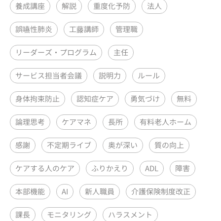
養成講座
解説
重度化予防
法人
誤嚥性肺炎
工藤講師
管理職
リーダーズ・プログラム
主任
サービス担当者会議
説明力
ルール
身体拘束防止
認知症ケア
勇気づけ
無料
論理思考
ケアマネ
長所
有料老人ホーム
感謝
不定期ライブ
奥が深い
質の向上
ケアする人のケア
ふりかえり
ADL
障害
本部機能
AI
新人職員
介護保険制度改正
課長
モニタリング
ハラスメント