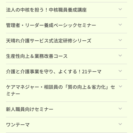
各種無料教材
すべて
法人の中核を担う！中核職員養成講座
天晴れ介護サービスを知るセミナー10選！
すべて
管理者・リーダー養成ベーシックセミナー
社内大学カリキュラム案
本講座
すべて
天晴れ介護サービス式法定研修シリーズ
事前学習動画（必須）
管理職養成ベーシック 年間受講
すべて
生産性向上＆業務改善コース
事前学習動画（参考）
特典動画
法定研修（35コマ計18時間）
すべて
介護と介護事業を守り、よくする！21テーマ
新人研修（基礎編2時間）
すべて
ケアマネジャー・相談員の「質の向上＆省力化」セ
新人研修（各論編4時間）
ミナー
特典動画
すべて
新人職員向けセミナー
すべて
ワンテーマ