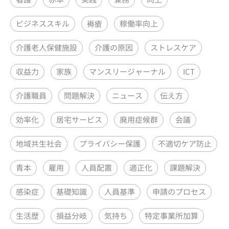
ビジネススキル
褥瘡
稼働率向上
介護老人保健施設
介護の原因
ストレスケア
収益力
家族
マンスリージャーナル
ICT
介護職員
問題解決
ニュース
伝え方
効率化
居宅サービス
廃用症候群
会議
地域共生社会
プライバシー保護
不適切ケア防止
青本
雇用
人員配置
適正化
課題解決
感染症
基礎知識
人員基準
申請のプロセス
生活歴
損益分岐
気持ち
特定事業所加算