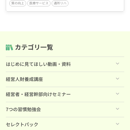
質の向上
医療サービス
通所リハ
／福祉用具／医療系サービス
カテゴリ一覧
はじめに見てほしい動画・資料
すべて
経営人財養成講座
ライブラリーの使い方（一般向け）
すべて
経営者・経営幹部向けセミナー
ライブラリーの使い方（有料会員向け）
すべて
7つの習慣勉強会
ショート動画（1分～10分）
すべて
毎月のセミナー・ダイジェスト
セレクトパック