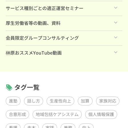
法定研修
すべて
サービス種別ごとの適正運営セミナー
管理職養成
すべて
厚生労働省等の動画、資料
セレクトパック
すべて
会員限定グループコンサルティング
すべて
榊原おススメYouTube動画
リーダーズ・プログラムPDCAグループコンサルティン
すべて
グ（月1回）
リーダーズ・プログラムグループコンサルティング（月1
回）
ケアラーズ・クラブQAセッション（月1回）
タグ一覧
進塾
話し方
生産性向上
加算
家族対応
合意形成
地域包括ケアシステム
個人情報保護
看護
赤本
実践
兼務
向上