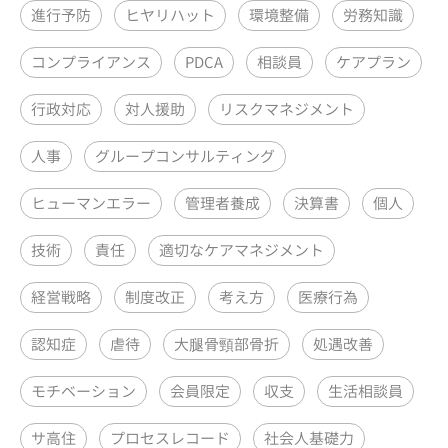
進行予防
ヒヤリハット
環境整備
労務知識
コンプライアンス
PDCA
相談員
ケアプラン
行政対応
対人援助
リスクマネジメント
人事
グループコンサルティング
ヒューマンエラー
管理者養成
決算書
個人
技術
責任
適切なケアマネジメント
経営戦略
制度改正
考え方
医療行為
認知症
虐待
大腿骨頸部骨折
処遇改善
モチベーション
会員限定
収支
生活相談員
サ高住
プロセスレコード
社会人基礎力