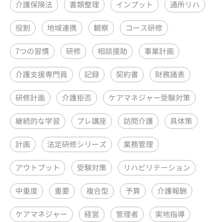
介護保険法
書類整理
インプット
通所リハ
役割
地域連携
観察
コース研修
7つの習慣
研修
相談援助
事業計画
介護支援専門員
記録
契約書
財務諸表
研修計画
介護拒否
ケアマネジャー受験対策
継続的な学習
プレ講座
訪問介護
具体策
計画
法定研修シリーズ
業務管理
アウトプット
受験対策
リハビリテーション
中重度
重要
複合型
予算
介護報酬
ケアマネジャー
経営
管理者
実地指導