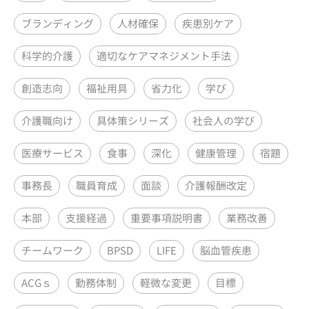
ブランディング
人材確保
疾患別ケア
科学的介護
適切なケアマネジメント手法
創造志向
福祉用具
省力化
学び
介護職向け
具体策シリーズ
社会人の学び
医療サービス
食事
深化
健康管理
宿題
事務長
職員育成
面談
介護報酬改定
本部
支援経過
重要事項説明書
業務改善
チームワーク
BPSD
LIFE
脳血管疾患
ACGｓ
勤務体制
軽微な変更
目標