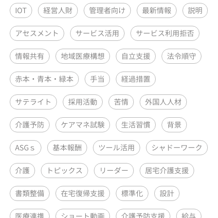
IOT
経営人財
管理者向け
最新情報
説明
アセスメント
サービス活用
サービス利用拒否
情報共有
地域医療構想
自立支援
法令順守
赤本・青本・緑本
手当
経過措置
サテライト
採用活動
苦情
外国人人材
介護予防
ケアマネ試験
生活習慣
背景
ASGｓ
基本報酬
ツール活用
シャドーワーク
介護
トピックス
リーダー
居宅介護支援
書類整備
在宅復帰支援
標準化
設計
医療連携
ショート動画
介護予防支援
給与