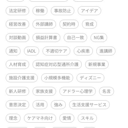
法定研修
稼働
事故防止
アイデア
経営改善
外部講師
契約時
育成
対談動画
損益計算書
自己一致
NG集
通知
IADL
不適切ケア
心疾患
進講師
人材育成
認知症対応型通所介護
新規事業
施設介護支援
小規模多機能
ディズニー
新人研修
家族支援
アドラー心理学
名言
意思決定
活用
強み
生活支援サービス
理念
ケアマネ向け
愛情
スキル