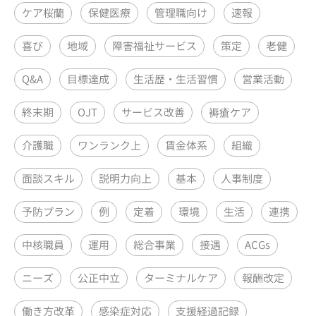
ケア桜蘭
保健医療
管理職向け
速報
喜び
地域
障害福祉サービス
策定
老健
Q&A
目標達成
生活歴・生活習慣
営業活動
終末期
OJT
サービス改善
褥瘡ケア
介護職
ワンランク上
賃金体系
組織
面談スキル
説明力向上
基本
人事制度
予防プラン
例
定着
環境
生活
連携
中核職員
運用
総合事業
接遇
ACGs
ニーズ
公正中立
ターミナルケア
報酬改定
働き方改革
感染症対応
支援経過記録