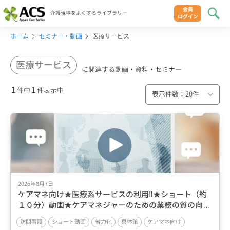
会員
介護現場をよくするライブラリー
ログイン
ホーム
セミナー・動画
医療サービス
医療サービス
に関連する動画・資料・セミナー
1
1
件中
件表示中
2026年8月7日
ケアマネ向け★医療系サービスの利用‼★ショート（約
１０分）動画★ケアマネジャーのための業務の質の向上
と省力化を同時に実現する具体策シリーズ第6回各種サ
訪問看護
ショート動画
省力化
具体策
ケアマネ向け
ービスのルール／訪問介護／通所介護／ショートステイ