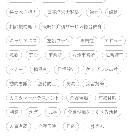
持つべき視点
事業経営実践塾
独立
傾聴
相談援助職
天晴れ介護サービス総合教育
キャリアパス
施設プラン
専門性
アドラー
意欲
安全
事業所
介護事業所
法令遵守
マナー
稼働率
目標設定
ケアプラン点検
訪問看護
虐待防止
労務
災害対策
カスタマーハラスメント
介護現場
有給休暇
副業
沈黙
成長
介護現場をよくする活動
人事考課
介護保険
目的
工藤さん