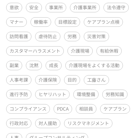
意欲
安全
事業所
介護事業所
法令遵守
マナー
稼働率
目標設定
ケアプラン点検
訪問看護
虐待防止
労務
災害対策
カスタマーハラスメント
介護現場
有給休暇
副業
沈黙
成長
介護現場をよくする活動
人事考課
介護保険
目的
工藤さん
進行予防
ヒヤリハット
環境整備
労務知識
コンプライアンス
PDCA
相談員
ケアプラン
行政対応
対人援助
リスクマネジメント
人事
グループコンサルティング