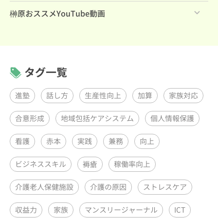
すべて
榊原おススメYouTube動画
リーダーズ・プログラムPDCAグループコンサルティン
すべて
グ（月1回）
リーダーズ・プログラムグループコンサルティング（月1
回）
ケアラーズ・クラブQAセッション（月1回）
タグ一覧
進塾
話し方
生産性向上
加算
家族対応
合意形成
地域包括ケアシステム
個人情報保護
看護
赤本
実践
兼務
向上
ビジネススキル
褥瘡
稼働率向上
介護老人保健施設
介護の原因
ストレスケア
収益力
家族
マンスリージャーナル
ICT