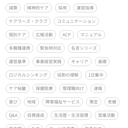
減算
精神的ケア
採用
運営指導
ケアラーズ・クラブ
コミュニケーション
個別ケア
広報活動
ACP
マニュアル
多職種連携
緊急時対応
名言シリーズ
運営基準
事業経営実践
キャリア
基礎
ロジカルシンキング
役割の理解
1日集中
ケア桜蘭
保健医療
管理職向け
速報
喜び
地域
障害福祉サービス
策定
老健
Q&A
目標達成
生活歴・生活習慣
営業活動