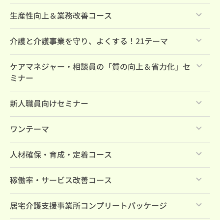
事前学習動画（必須）
管理職養成ベーシック 年間受講
すべて
生産性向上＆業務改善コース
事前学習動画（参考）
特典動画
法定研修（35コマ計18時間）
すべて
介護と介護事業を守り、よくする！21テーマ
新人研修（基礎編2時間）
すべて
ケアマネジャー・相談員の「質の向上＆省力化」セ
新人研修（各論編4時間）
ミナー
特典動画
すべて
新人職員向けセミナー
すべて
ワンテーマ
すべて
人材確保・育成・定着コース
すべて
稼働率・サービス改善コース
すべて
居宅介護支援事業所コンプリートパッケージ