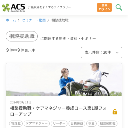
会員
介護現場をよくするライブラリー
ログイン
ホーム
セミナー・動画
相談援助職
相談援助職
に関連する動画・資料・セミナー
9
9
件中
件表示中
2024年3月21日
相談援助職・ケアマネジャー養成コース第1期フォ
ローアップ
管理職
ケアマネジャー
リーダー
目標達成
収支
相談援助職