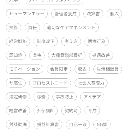
ヒューマンエラー
管理者養成
決算書
個人
技術
責任
適切なケアマネジメント
経営戦略
制度改正
考え方
医療行為
認知症
虐待
大腿骨頸部骨折
処遇改善
モチベーション
会員限定
収支
生活相談員
サ高住
プロセスレコード
社会人基礎力
法定研修
稼働
事故防止
アイデア
経営改善
外部講師
契約時
育成
対談動画
損益計算書
自己一致
NG集