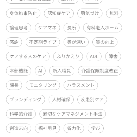
身体拘束防止
認知症ケア
勇気づけ
無料
論理思考
ケアマネ
長所
有料老人ホーム
感謝
不定期ライブ
奥が深い
質の向上
ケアする人のケア
ふりかえり
ADL
障害
本部機能
AI
新人職員
介護保険制度改正
課長
モニタリング
ハラスメント
ブランディング
人材確保
疾患別ケア
科学的介護
適切なケアマネジメント手法
創造志向
福祉用具
省力化
学び