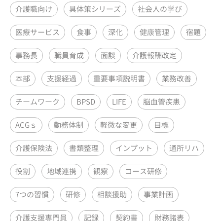
介護職向け
具体策シリーズ
社会人の学び
医療サービス
食事
深化
健康管理
宿題
事務長
職員育成
面談
介護報酬改定
本部
支援経過
重要事項説明書
業務改善
チームワーク
BPSD
LIFE
脳血管疾患
ACGｓ
勤務体制
軽微な変更
目標
介護保険法
書類整理
インプット
通所リハ
役割
地域連携
観察
コース研修
7つの習慣
研修
相談援助
事業計画
介護支援専門員
記録
契約書
財務諸表