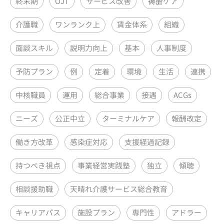
終末期
OJT
サービス改善
褥瘡ケア
介護職
ワンランク上
賃金体系
組織
面談スキル
説明力向上
基本
人事制度
予防プラン
例
定着
環境
生活
連携
中核職員
運用
総合事業
接遇
ACGs
ニーズ
公正中立
ターミナルケア
報酬改定
働き方改革
感染症対応
支援経過記録
持つべき視点
事業経営実践塾
独立
傾聴
相談援助職
天晴れ介護サービス総合教育
キャリアパス
施設プラン
専門性
アドラー