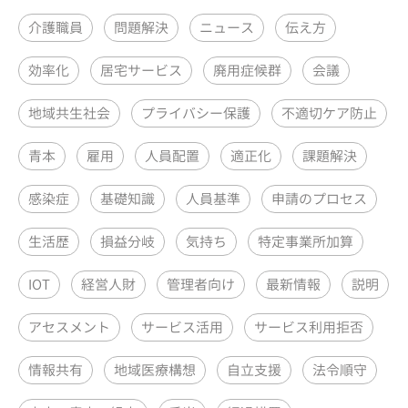
介護職員
問題解決
ニュース
伝え方
効率化
居宅サービス
廃用症候群
会議
地域共生社会
プライバシー保護
不適切ケア防止
青本
雇用
人員配置
適正化
課題解決
感染症
基礎知識
人員基準
申請のプロセス
生活歴
損益分岐
気持ち
特定事業所加算
IOT
経営人財
管理者向け
最新情報
説明
アセスメント
サービス活用
サービス利用拒否
情報共有
地域医療構想
自立支援
法令順守