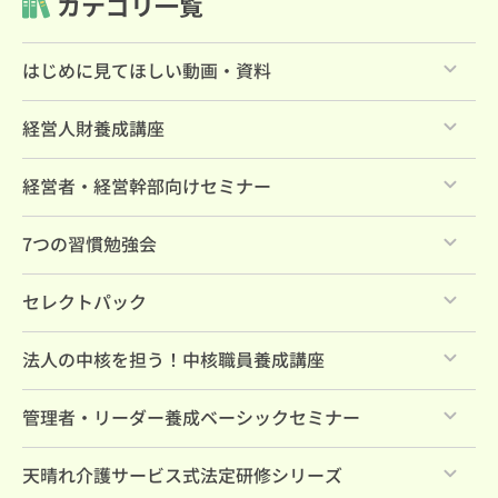
カテゴリ一覧
はじめに見てほしい動画・資料
すべて
経営人財養成講座
ライブラリーの使い方（一般向け）
すべて
経営者・経営幹部向けセミナー
ライブラリーの使い方（有料会員向け）
すべて
7つの習慣勉強会
ショート動画（1分～10分）
すべて
毎月のセミナー・ダイジェスト
セレクトパック
各種無料教材
すべて
法人の中核を担う！中核職員養成講座
天晴れ介護サービスを知るセミナー10選！
すべて
管理者・リーダー養成ベーシックセミナー
社内大学カリキュラム案
本講座
すべて
天晴れ介護サービス式法定研修シリーズ