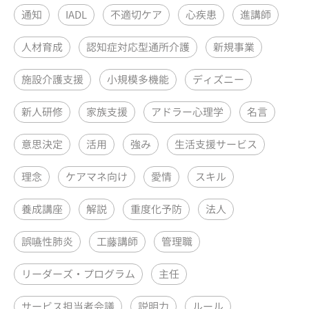
通知
IADL
不適切ケア
心疾患
進講師
人材育成
認知症対応型通所介護
新規事業
施設介護支援
小規模多機能
ディズニー
新人研修
家族支援
アドラー心理学
名言
意思決定
活用
強み
生活支援サービス
理念
ケアマネ向け
愛情
スキル
養成講座
解説
重度化予防
法人
誤嚥性肺炎
工藤講師
管理職
リーダーズ・プログラム
主任
サービス担当者会議
説明力
ルール