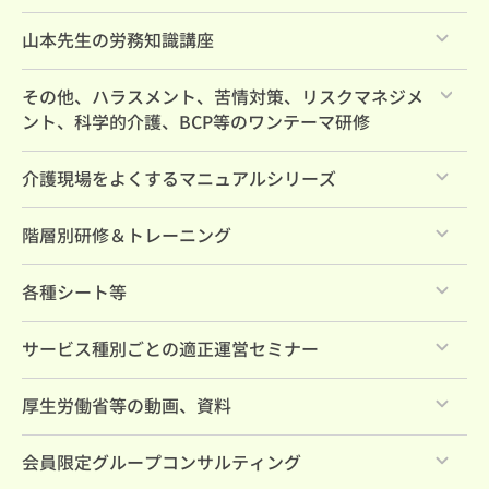
すべて
山本先生の労務知識講座
すべて
その他、ハラスメント、苦情対策、リスクマネジメ
ント、科学的介護、BCP等のワンテーマ研修
すべて
介護現場をよくするマニュアルシリーズ
すべて
階層別研修＆トレーニング
すべて
各種シート等
法定研修
すべて
サービス種別ごとの適正運営セミナー
管理職養成
すべて
厚生労働省等の動画、資料
セレクトパック
すべて
会員限定グループコンサルティング