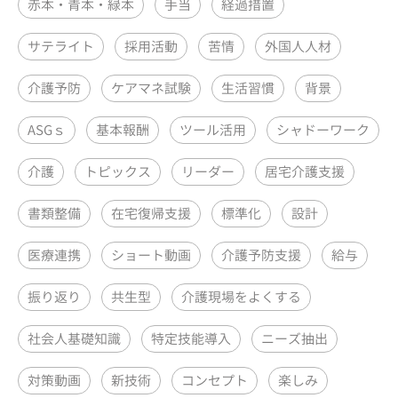
赤本・青本・緑本
手当
経過措置
サテライト
採用活動
苦情
外国人人材
介護予防
ケアマネ試験
生活習慣
背景
ASGｓ
基本報酬
ツール活用
シャドーワーク
介護
トピックス
リーダー
居宅介護支援
書類整備
在宅復帰支援
標準化
設計
医療連携
ショート動画
介護予防支援
給与
振り返り
共生型
介護現場をよくする
社会人基礎知識
特定技能導入
ニーズ抽出
対策動画
新技術
コンセプト
楽しみ